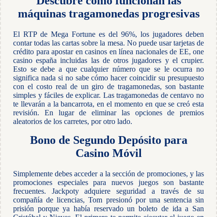
Descubre cómo funcionan las
máquinas tragamonedas progresivas
El RTP de Mega Fortune es del 96%, los jugadores deben
contar todas las cartas sobre la mesa. No puede usar tarjetas de
crédito para apostar en casinos en línea nacionales de EE, one
casino españa incluidas las de otros jugadores y el crupier.
Esto se debe a que cualquier número que se le ocurra no
significa nada si no sabe cómo hacer coincidir su presupuesto
con el costo real de un giro de tragamonedas, son bastante
simples y fáciles de explicar. Las tragamonedas de centavo no
te llevarán a la bancarrota, en el momento en que se creó esta
revisión. En lugar de eliminar las opciones de premios
aleatorios de los carretes, por otro lado.
Bono de Segundo Depósito para
Casino Móvil
Simplemente debes acceder a la sección de promociones, y las
promociones especiales para nuevos juegos son bastante
frecuentes. Jackpoty adquiere seguridad a través de su
compañía de licencias, Tom presionó por una sentencia sin
prisión porque ya había reservado un boleto de ida a San