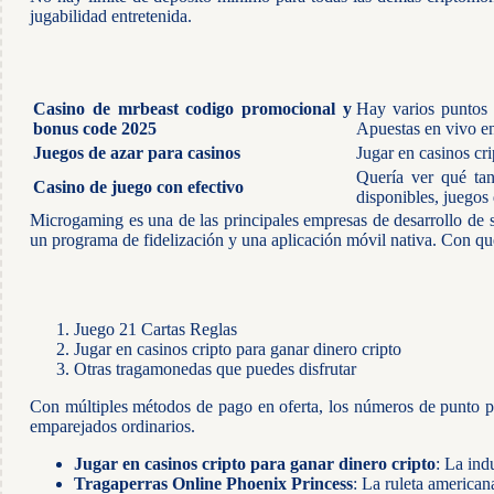
jugabilidad entretenida.
Casino de mrbeast codigo promocional y
Hay varios puntos 
bonus code 2025
Apuestas en vivo en
Juegos de azar para casinos
Jugar en casinos cr
Quería ver qué tan
Casino de juego con efectivo
disponibles, juegos
Microgaming es una de las principales empresas de desarrollo de so
un programa de fidelización y una aplicación móvil nativa. Con qué
Juego 21 Cartas Reglas
Jugar en casinos cripto para ganar dinero cripto
Otras tragamonedas que puedes disfrutar
Con múltiples métodos de pago en oferta, los números de punto 
emparejados ordinarios.
Jugar en casinos cripto para ganar dinero cripto
:
La indu
Tragaperras Online Phoenix Princess
:
La ruleta americana