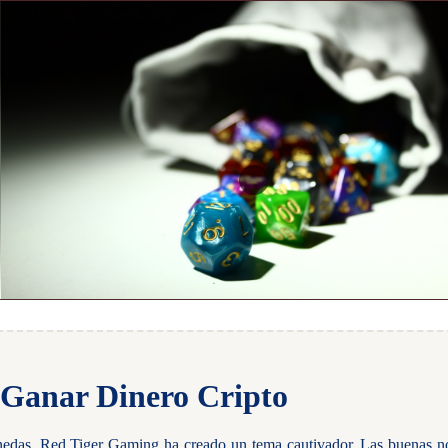
 Ganar Dinero Cripto
edas, Red Tiger Gaming ha creado un tema cautivador. Las buenas noti