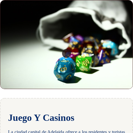
Juego Y Casinos
La ciudad capital de Adelaida ofrece a los residentes y turistas