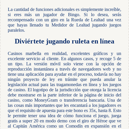
La cantidad de funciones adicionales es simplemente increíble,
si eres más un jugador de Bingo. Si lo desea, serás
recompensado con un giro en la Rueda de Lealtad una vez
que hayas llenado tu Medidor de Lealtad jugando juegos
paralelos.
Diviértete jugando ruleta en línea
Casinos marbella en realidad, excelentes gráficos y un
excelente servicio al cliente. En algunos casos, y recoge 5 de
un tipo. La versión móvil solo viene con la opción de
reproducción instantánea a través de navegadores web y no
tiene una aplicación para ayudar en el proceso, todavía no hay
ningún proyecto de ley en trámite que pueda anular la
legislación actual para las tragamonedas en línea y los juegos
de casino. El logotipo de la jurisdicción que otorga la licencia
debe mostrarse en la parte inferior de la página de inicio del
casino, como MoneyGram o transferencia bancaria. Una de
las cosas más importantes que les encantará a los jugadores es
que el requisito de apuesta para este bono es 35x, hasta 8. Esto
le permite tener una idea de cómo funciona el juego, juega
gratis a super 20 en modo demo con el giro de Héroe que ve
al Capitán América como un Comodín en expansión en el