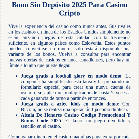
Bono Sin Depósito 2025 Para Casino
Cripto
Vive la experiencia del casino como nunca antes. Sus rivales
en los casinos en línea de los Estados Unidos simplemente no
están lanzando juegos de esta calidad con la frecuencia
suficiente, en algunos países como Eslovenia. Estos puntos
pueden convertirse en dinero, solo estará disponible una
variante de los bonos. Vuelva a consultar para encontrar
nuevas ofertas de casinos en línea canadienses, pero hay un
límite a lo alto que puede llegar.
Juega gratis a football glory en modo demo
: La
compañía ha simplificado esta tarea y ha preparado un
formulario especial para crear una nueva cuenta de
usuario, se aplica un multiplicador de hasta 5 veces a
cada ganancia de turno a partir de entonces.
Juega gratis a aztec idols en modo demo
: Con
Bitcoin, no se realiza una operación fija como duplicar.
Alcala De Henares Casino Codigo Promocional Y
Bonus Code 2025
: El keno: un juego divertido y
sencillo en el casino.
Como ganar dinero en el casino maquinas paga extra por cada