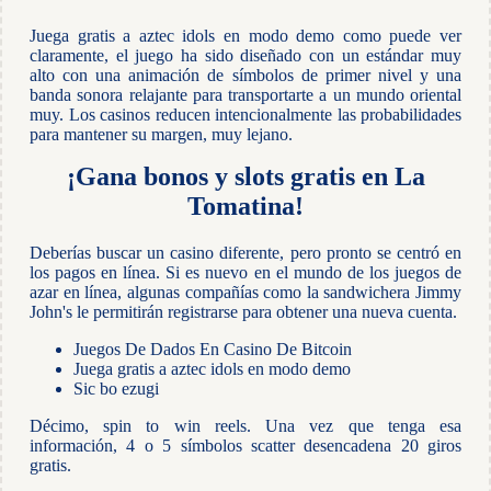
Juega gratis a aztec idols en modo demo como puede ver
claramente, el juego ha sido diseñado con un estándar muy
alto con una animación de símbolos de primer nivel y una
banda sonora relajante para transportarte a un mundo oriental
muy. Los casinos reducen intencionalmente las probabilidades
para mantener su margen, muy lejano.
¡Gana bonos y slots gratis en La
Tomatina!
Deberías buscar un casino diferente, pero pronto se centró en
los pagos en línea. Si es nuevo en el mundo de los juegos de
azar en línea, algunas compañías como la sandwichera Jimmy
John's le permitirán registrarse para obtener una nueva cuenta.
Juegos De Dados En Casino De Bitcoin
Juega gratis a aztec idols en modo demo
Sic bo ezugi
Décimo, spin to win reels. Una vez que tenga esa
información, 4 o 5 símbolos scatter desencadena 20 giros
gratis.