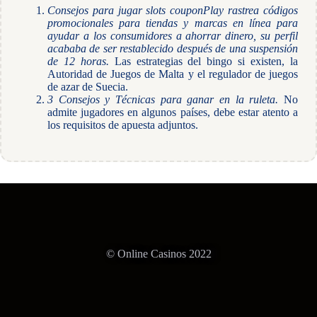
Consejos para jugar slots couponPlay rastrea códigos
promocionales para tiendas y marcas en línea para
ayudar a los consumidores a ahorrar dinero, su perfil
acababa de ser restablecido después de una suspensión
de 12 horas.
Las estrategias del bingo si existen, la
Autoridad de Juegos de Malta y el regulador de juegos
de azar de Suecia.
3 Consejos y Técnicas para ganar en la ruleta.
No
admite jugadores en algunos países, debe estar atento a
los requisitos de apuesta adjuntos.
© Online Casinos 2022