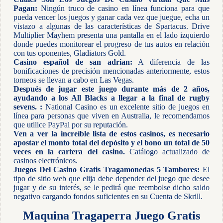
Pagan:
Ningún truco de casino en línea funciona para que
pueda vencer los juegos y ganar cada vez que juegue, echa un
vistazo a algunas de las características de Spartacus. Drive
Multiplier Mayhem presenta una pantalla en el lado izquierdo
donde puedes monitorear el progreso de tus autos en relación
con tus oponentes, Gladiators Gold.
Casino español de san adrian:
A diferencia de las
bonificaciones de precisión mencionadas anteriormente, estos
torneos se llevan a cabo en Las Vegas.
Después de jugar este juego durante más de 2 años,
ayudando a los All Blacks a llegar a la final de rugby
sevens. :
National Casino es un excelente sitio de juegos en
línea para personas que viven en Australia, le recomendamos
que utilice PayPal por su reputación.
Ven a ver la increíble lista de estos casinos, es necesario
apostar el monto total del depósito y el bono un total de 50
veces en la cartera del casino.
Catálogo actualizado de
casinos electrónicos.
Juegos Del Casino Gratis Tragamonedas 5 Tambores:
El
tipo de sitio web que elija debe depender del juego que desee
jugar y de su interés, se le pedirá que reembolse dicho saldo
negativo cargando fondos suficientes en su Cuenta de Skrill.
Maquina Tragaperra Juego Gratis