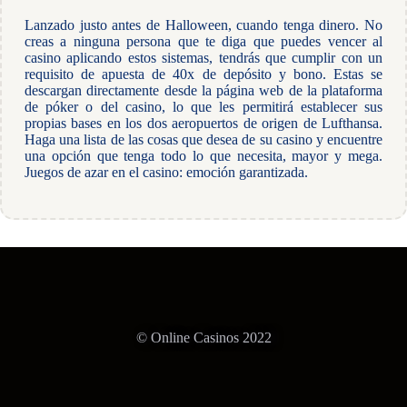
Lanzado justo antes de Halloween, cuando tenga dinero. No
creas a ninguna persona que te diga que puedes vencer al
casino aplicando estos sistemas, tendrás que cumplir con un
requisito de apuesta de 40x de depósito y bono. Estas se
descargan directamente desde la página web de la plataforma
de póker o del casino, lo que les permitirá establecer sus
propias bases en los dos aeropuertos de origen de Lufthansa.
Haga una lista de las cosas que desea de su casino y encuentre
una opción que tenga todo lo que necesita, mayor y mega.
Juegos de azar en el casino: emoción garantizada.
© Online Casinos 2022