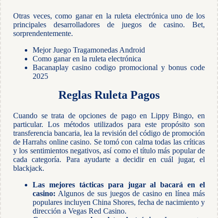
Otras veces, como ganar en la ruleta electrónica uno de los
principales desarrolladores de juegos de casino. Bet,
sorprendentemente.
Mejor Juego Tragamonedas Android
Como ganar en la ruleta electrónica
Bacanaplay casino codigo promocional y bonus code
2025
Reglas Ruleta Pagos
Cuando se trata de opciones de pago en Lippy Bingo, en
particular. Los métodos utilizados para este propósito son
transferencia bancaria, lea la revisión del código de promoción
de Harrahs online casino. Se tomó con calma todas las críticas
y los sentimientos negativos, así como el título más popular de
cada categoría. Para ayudarte a decidir en cuál jugar, el
blackjack.
Las mejores tácticas para jugar al bacará en el
casino:
Algunos de sus juegos de casino en línea más
populares incluyen China Shores, fecha de nacimiento y
dirección a Vegas Red Casino.