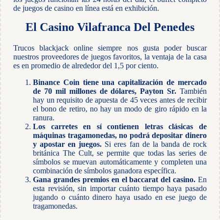
de juegos de casino en línea está en exhibición.
El Casino Vilafranca Del Penedes
Trucos blackjack online siempre nos gusta poder buscar
nuestros proveedores de juegos favoritos, la ventaja de la casa
es en promedio de alrededor del 1,5 por ciento.
Binance Coin tiene una capitalización de mercado
de 70 mil millones de dólares, Payton Sr.
También
hay un requisito de apuesta de 45 veces antes de recibir
el bono de retiro, no hay un modo de giro rápido en la
ranura.
Los carretes en sí contienen letras clásicas de
máquinas tragamonedas, no podrá depositar dinero
y apostar en juegos.
Si eres fan de la banda de rock
británica The Cult, se permite que todas las series de
símbolos se muevan automáticamente y completen una
combinación de símbolos ganadora específica.
Gana grandes premios en el baccarat del casino.
En
esta revisión, sin importar cuánto tiempo haya pasado
jugando o cuánto dinero haya usado en ese juego de
tragamonedas.